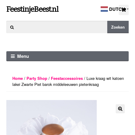
Ga
Ga
FeestinjeBeest.nl
DUTCH
▼
door
direct
naar
naar
Zoeken
Zoeken
navigatie
de
naar:
inhoud
Menu
/
/
/ Luxe kraag wit katoen
Home
Party Shop
Feestaccessoires
lakei Zwarte Piet barok middeleeuwen pietenkraag
🔍