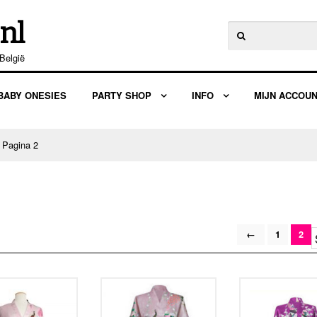
nl
Zoeken
naar:
België
BABY ONESIES
PARTY SHOP
INFO
MIJN ACCOU
 Pagina 2
←
1
2