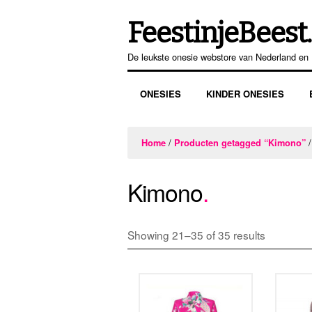
FeestinjeBeest.
Ga
Ga
door
direct
De leukste onesie webstore van Nederland en 
naar
naar
navigatie
de
ONESIES
KINDER ONESIES
inhoud
/
/
Home
Producten getagged “Kimono”
Kimono
Showing 21–35 of 35 results