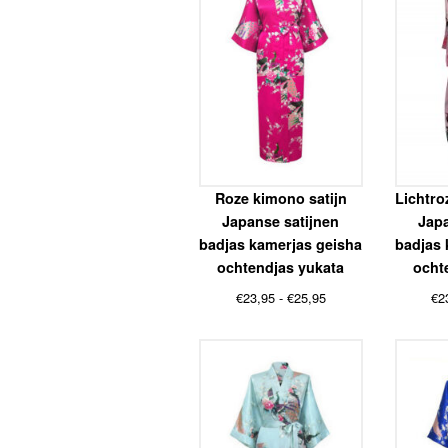
Roze kimono satijn
Lichtro
Japanse satijnen
Japa
badjas kamerjas geisha
badjas 
ochtendjas yukata
ocht
Prijsklasse:
€
23,95
-
€
25,95
€
2
€23,95
tot
€25,95