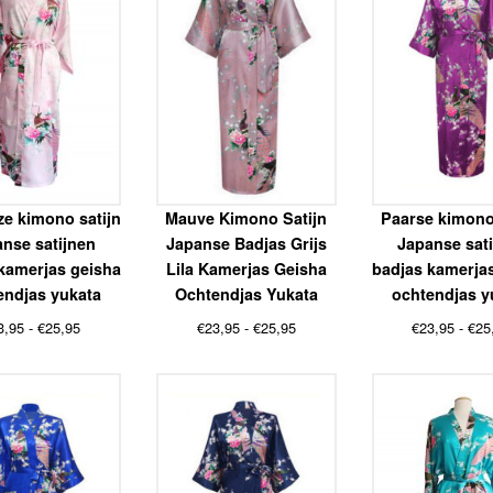
ze kimono satijn
Mauve Kimono Satijn
Paarse kimono
nse satijnen
Japanse Badjas Grijs
Japanse sat
kamerjas geisha
Lila Kamerjas Geisha
badjas kamerja
endjas yukata
Ochtendjas Yukata
ochtendjas y
Prijsklasse:
Prijsklasse:
3,95
-
€
25,95
€
23,95
-
€
25,95
€
23,95
-
€
25
€23,95
€23,95
tot
tot
€25,95
€25,95