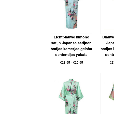
Lichtblauwe kimono
Blauwe
satijn Japanse satijnen
Japa
badjas kamerjas geisha
badjas 
ochtendjas yukata
ocht
Prijsklasse:
€
23,95
-
€
25,95
€
2
€23,95
tot
€25,95