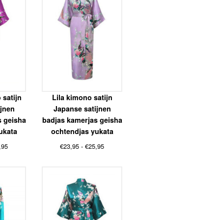
 satijn
Lila kimono satijn
ijnen
Japanse satijnen
s geisha
badjas kamerjas geisha
ukata
ochtendjas yukata
Prijsklasse:
Prijsklasse:
,95
€
23,95
-
€
25,95
€23,95
€23,95
tot
tot
€25,95
€25,95