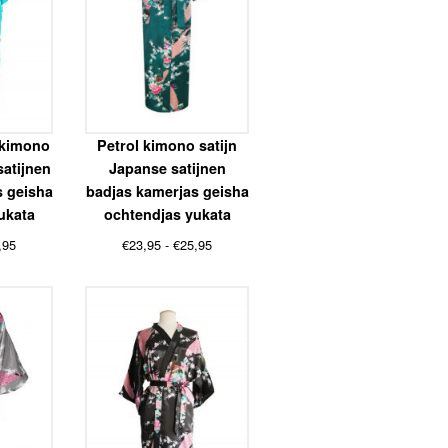
 kimono
Petrol kimono satijn
satijnen
Japanse satijnen
s geisha
badjas kamerjas geisha
ukata
ochtendjas yukata
Prijsklasse:
Prijsklasse:
,95
€
23,95
-
€
25,95
€23,95
€23,95
tot
tot
€25,95
€25,95