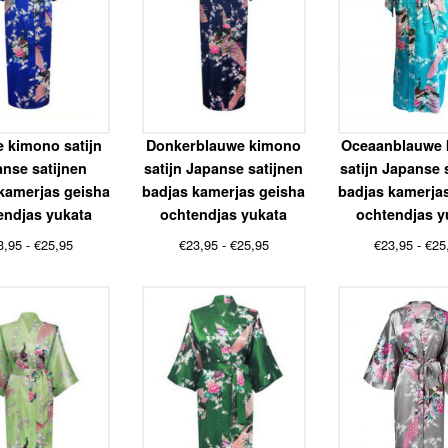
 kimono satijn
Donkerblauwe kimono
Oceaanblauwe
nse satijnen
satijn Japanse satijnen
satijn Japanse 
kamerjas geisha
badjas kamerjas geisha
badjas kamerja
endjas yukata
ochtendjas yukata
ochtendjas y
Prijsklasse:
Prijsklasse:
3,95
-
€
25,95
€
23,95
-
€
25,95
€
23,95
-
€
25
€23,95
€23,95
tot
tot
€25,95
€25,95