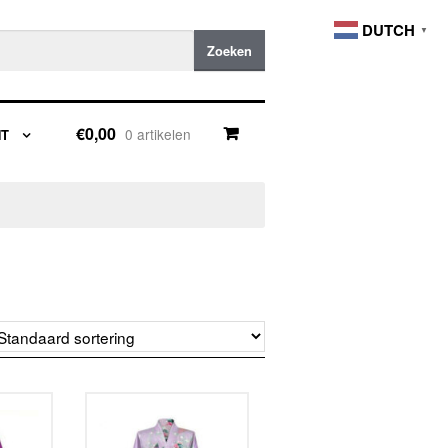
DUTCH
▼
Zoeken
€0,00
0 artikelen
NT