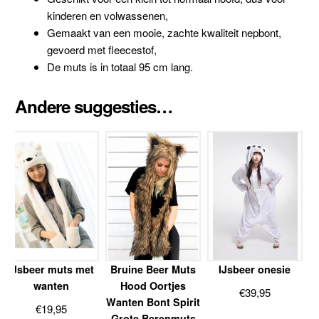
kinderen en volwassenen,
Gemaakt van een mooie, zachte kwaliteit nepbont,
gevoerd met fleecestof,
De muts is in totaal 95 cm lang.
Andere suggesties…
IJsbeer muts met
Bruine Beer Muts
IJsbeer onesie
wanten
Hood Oortjes
€
39,95
Wanten Bont Spirit
€
19,95
Grote Berenmuts