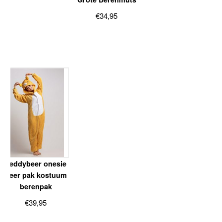
€
34,95
Teddybeer onesie
beer pak kostuum
berenpak
€
39,95