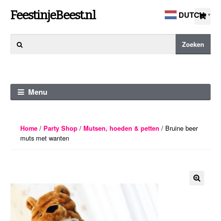
Ga
Ga
FeestinjeBeest.nl
DUTCH
▼
door
direct
naar
naar
Zoeken
Zoeken
navigatie
de
naar:
inhoud
Menu
/
/
/ Bruine beer
Home
Party Shop
Mutsen, hoeden & petten
muts met wanten
🔍