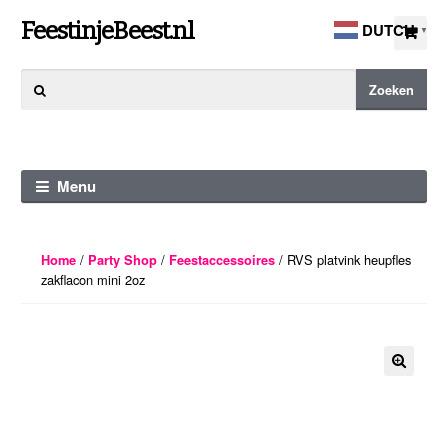
Ga
Ga
FeestinjeBeest.nl
DUTCH
▼
door
direct
naar
naar
Zoeken
Zoeken
navigatie
de
naar:
inhoud
Menu
/
/
/ RVS platvink heupfles
Home
Party Shop
Feestaccessoires
zakflacon mini 2oz
🔍