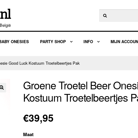
nl
Zoeken
naar:
België
BABY ONESIES
PARTY SHOP
INFO
MIJN ACCOU
esie Good Luck Kostuum Troetelbeertjes Pak
Groene Troetel Beer Ones
Kostuum Troetelbeertjes P
🔍
€
39,95
Maat