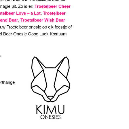
magie uit. Zo is er:
Troetelbeer Cheer
etelbeer Love – a Lot
,
Troetelbeer
iend Bear
,
Troetelbeer Wish Bear
 Troetelbeer onesie op elk feestje of
etel Beer Onesie Good Luck Kostuum
,
rtharige