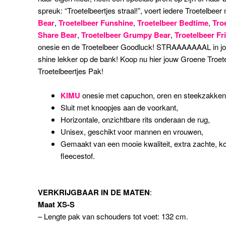
spreuk: “Troetelbeertjes straal!”, voert iedere Troetelbeer 
Bear
,
Troetelbeer Funshine
,
Troetelbeer Bedtime
,
Tro
Share Bear
,
Troetelbeer Grumpy Bear
,
Troetelbeer Fr
onesie en de Troetelbeer Goodluck! STRAAAAAAAL in jouw
shine lekker op de bank! Koop nu hier jouw Groene Tro
Troetelbeertjes Pak!
KIMU
onesie met capuchon, oren en steekzakken
Sluit met knoopjes aan de voorkant,
Horizontale, onzichtbare rits onderaan de rug,
Unisex, geschikt voor mannen en vrouwen,
Gemaakt van een mooie kwaliteit, extra zachte, ko
fleecestof.
VERKRIJGBAAR IN DE MATEN
:
Maat XS-S
– Lengte pak van schouders tot voet: 132 cm.