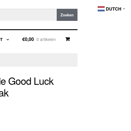
DUTCH
▼
Zoeken
€0,00
0 artikelen
NT
ie Good Luck
ak