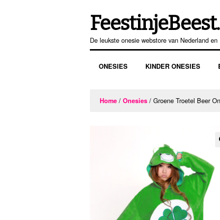
FeestinjeBeest.
Ga
Ga
door
direct
De leukste onesie webstore van Nederland en 
naar
naar
navigatie
de
ONESIES
KINDER ONESIES
inhoud
/
/ Groene Troetel Beer On
Home
Onesies