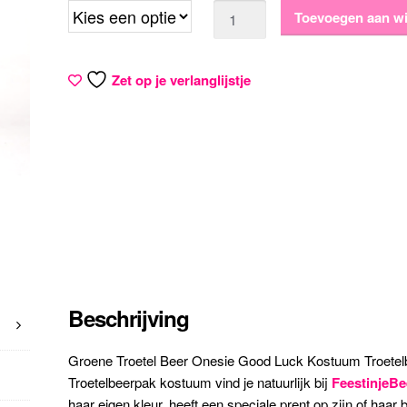
Aantal
Toevoegen aan w
Zet op je verlanglijstje
Beschrijving
Groene Troetel Beer Onesie Good Luck Kostuum Troetelb
Troetelbeerpak kostuum vind je natuurlijk bij
FeestinjeBe
haar eigen kleur, heeft een speciale prent op zijn of haar 