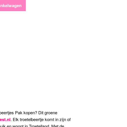
inkelwagen
eertjes Pak kopen? Dit groene
est.nl
. Elk troetelbeertje komt in zijn of
buik en woont in Troetelland. Met de